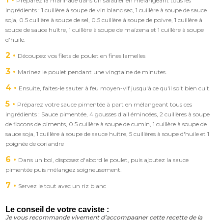
Préparez la marinade dans un saladier en mélangeant tous les
ingrédients : 1 cuillère à soupe de vin blanc sec, 1 cuillère à soupe de sauce
soja, 0.5 cuillère à soupe de sel, 0.5 cuillère à soupe de poivre, 1 cuillère à
soupe de sauce huître, 1 cuillère à soupe de maïzena et 1 cuillère à soupe
d'huile.
2
Découpez vos filets de poulet en fines lamelles
3
Marinez le poulet pendant une vingtaine de minutes.
4
Ensuite, faites-le sauter à feu moyen-vif jusqu'à ce qu'il soit bien cuit.
5
Préparez votre sauce pimentée à part en mélangeant tous ces
ingrédients : Sauce pimentée, 4 gousses d'ail émincées, 2 cuillères à soupe
de flocons de piments, 0.5 cuillère à soupe de cumin, 1 cuillère à soupe de
sauce soja, 1 cuillère à soupe de sauce huître, 5 cuillères à soupe d'huile et 1
poignée de coriandre
6
Dans un bol, disposez d'abord le poulet, puis ajoutez la sauce
pimentée puis mélangez soigneusement.
7
Servez le tout avec un riz blanc
Le conseil de votre caviste :
Je vous recommande vivement d’accompagner cette recette de la