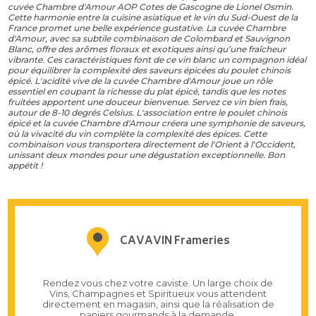
cuvée Chambre d'Amour AOP Cotes de Gascogne de Lionel Osmin.
Cette harmonie entre la cuisine asiatique et le vin du Sud-Ouest de la
France promet une belle expérience gustative. La cuvée Chambre
d'Amour, avec sa subtile combinaison de Colombard et Sauvignon
Blanc, offre des arômes floraux et exotiques ainsi qu’une fraîcheur
vibrante. Ces caractéristiques font de ce vin blanc un compagnon idéal
pour équilibrer la complexité des saveurs épicées du poulet chinois
épicé. L'acidité vive de la cuvée Chambre d'Amour joue un rôle
essentiel en coupant la richesse du plat épicé, tandis que les notes
fruitées apportent une douceur bienvenue. Servez ce vin bien frais,
autour de 8-10 degrés Celsius. L'association entre le poulet chinois
épicé et la cuvée Chambre d'Amour créera une symphonie de saveurs,
où la vivacité du vin complète la complexité des épices. Cette
combinaison vous transportera directement de l'Orient à l'Occident,
unissant deux mondes pour une dégustation exceptionnelle. Bon
appétit !
CAVAVIN Frameries
Rendez vous chez votre caviste. Un large choix de
Vins, Champagnes et Spiritueux vous attendent
directement en magasin, ainsi que la réalisation de
paniers gourmands à la demande.